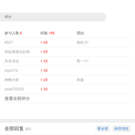
评分
参与人数
6
经验
+95
理由
9527
+ 20
很给力!
何处西南任好风
+ 20
东吴书虫
+ 15
赞一个!
sxyc272
+ 10
神雕大虾
+ 20
表扬
yxie070205
+ 10
查看全部评分
全部回复
看全部
倒序浏览
681