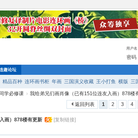
用户名
密码
连趣论坛
:
精品百种
连环画书柜
年画
三国演义收藏
王小打鱼
横版
三
同学必修课
›
我给弟兄们画肖像（已有151位连友入画）878楼有更
西游
小铜锣
西游记
宣传画
水浒传
金瓶梅
返回列表
1
2
3
4
入画）878楼有更新
火
[复制链接]