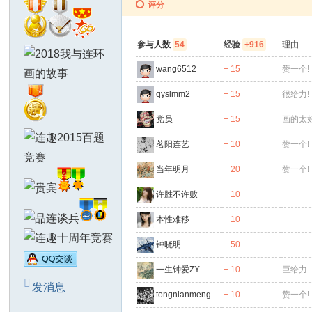
评分
参与人数
54
经验
+916
理由
wang6512
+ 15
赞一个!
qyslmm2
+ 15
很给力!
党员
+ 15
画的太
茗阳连艺
+ 10
赞一个!
当年明月
+ 20
赞一个!
许胜不许败
+ 10
本性难移
+ 10
钟晓明
+ 50
一生钟爱ZY
+ 10
巨给力
发消息
tongnianmeng
+ 10
赞一个!