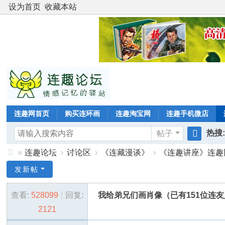
设为首页
收藏本站
连趣网首页
购买连环画
连趣淘宝网
连趣手机微店
热搜
帖子
搜
»
连趣论坛
›
讨论区
›
《连藏漫谈》
›
《连趣讲座》连趣
二版
索
连
发新帖
趣
查看:
528099
|
回复:
我给弟兄们画肖像（已有151位连友
网
2121
论