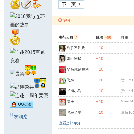
下一页
评分
参与人数
7
经验
+90
理由
许胜不许败
+ 10
本性难移
+ 10
坚持就是胜利
+ 20
飞神
+ 20
赞一个!
长海小马
+ 10
赞一个!
贾子
+ 10
赞一个!
飞鸟长空
+ 10
最后1
发消息
查看全部评分