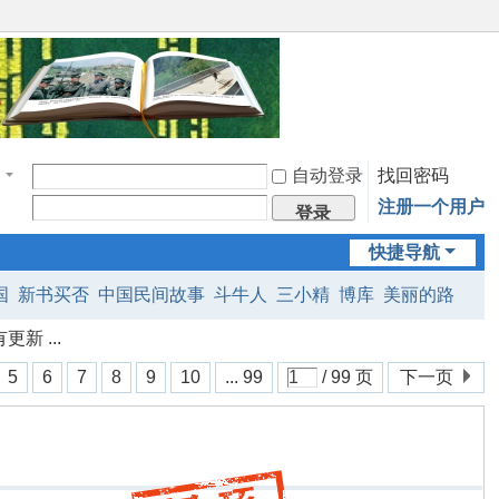
自动登录
找回密码
注册一个用户
登录
快捷导航
国
新书买否
中国民间故事
斗牛人
三小精
博库
美丽的路
新 ...
5
6
7
8
9
10
... 99
/ 99 页
下一页