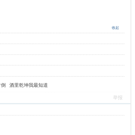
收起
肯倒 酒里乾坤我最知道
举报