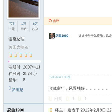
点评
778
1万
6万
主题
回帖
积分
谢谢小号手兄捧场，也
恋曲1990
连趣总理
美国大峡谷
注册时
2007年11
间
月14日
在线时
3574 小
间
时
精华
8
收藏童年，风景独好．．．．．．
发消息
回复
1
1
恋曲1990
楼主
|
发表于 2012年2月8日 22: