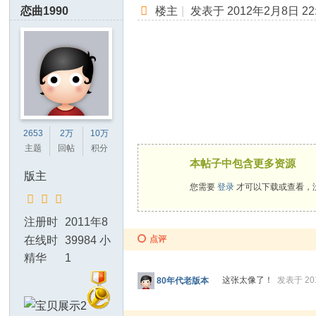
坛
恋曲1990
楼主
|
发表于 2012年2月8日 22:
2653
2万
10万
主题
回帖
积分
本帖子中包含更多资源
版主
您需要
登录
才可以下载或查看，
注册时
2011年8
间
月19日
在线时
39984 小
点评
间
时
精华
1
这张太像了！
发表于 20
80年代老版本