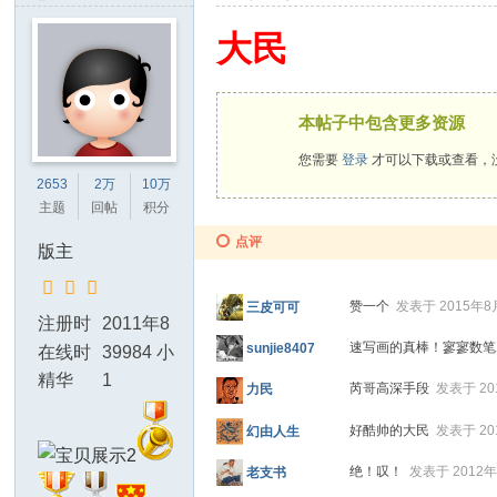
大民
本帖子中包含更多资源
您需要
登录
才可以下载或查看，
2653
2万
10万
主题
回帖
积分
点评
版主
赞一个
发表于 2015年8月
三皮可可
注册时
2011年8
速写画的真棒！寥寥数
sunjie8407
间
月19日
在线时
39984 小
间
时
精华
1
芮哥高深手段
发表于 20
力民
好酷帅的大民
发表于 20
幻由人生
绝！叹！
发表于 2012年
老支书