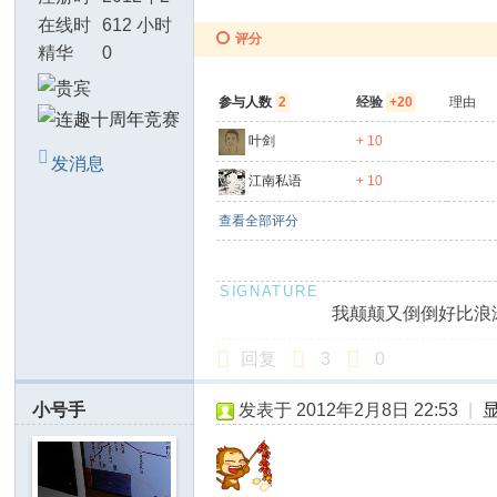
间
月3日
在线时
612 小时
评分
间
精华
0
参与人数
2
经验
+20
理由
叶剑
+ 10
发消息
江南私语
+ 10
查看全部评分
我颠颠又倒倒好比浪
回复
3
0
小号手
发表于 2012年2月8日 22:53
|