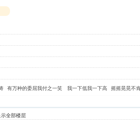
涛 有万种的委屈我付之一笑 我一下低我一下高 摇摇晃晃不
显示全部楼层