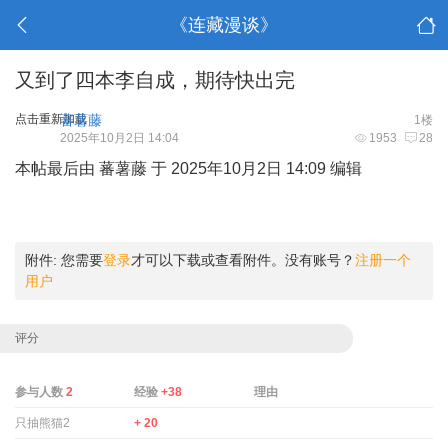
《连藏漫谈》
又到了四本李自成，期待快出完
点击重新加载
蕃薯藤
1楼
2025年10月2日 14:04
1953
28
本帖最后由 蕃薯藤 于 2025年10月2日 14:09 编辑
附件:
您需要
登录
才可以下载或查看附件。没有账号？
注册一个
用户
评分
参与人数
2
经验
+38
理由
只抽熊猫2
+ 20