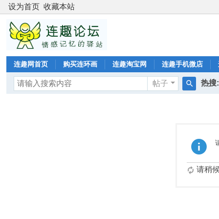
设为首页
收藏本站
连趣网首页
购买连环画
连趣淘宝网
连趣手机微店
热搜
帖子
搜
二版
索
请稍候.