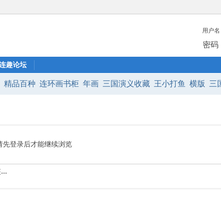
用户名
密码
连趣论坛
:
精品百种
连环画书柜
年画
三国演义收藏
王小打鱼
横版
三
西游
小铜锣
西游记
宣传画
水浒传
金瓶梅
请先登录后才能继续浏览
..