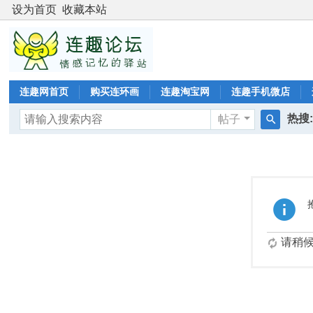
设为首页
收藏本站
连趣网首页
购买连环画
连趣淘宝网
连趣手机微店
热搜
帖子
搜
二版
索
请稍候.