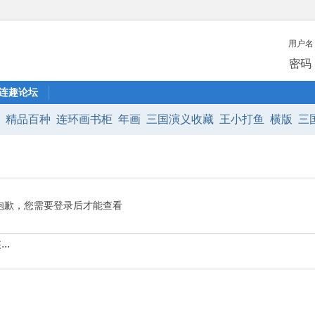
用户名
密码
连趣论坛
:
精品百种
连环画书柜
年画
三国演义收藏
王小打鱼
横版
三
西游
小铜锣
西游记
宣传画
水浒传
金瓶梅
抱歉，您需要登录后才能查看
..